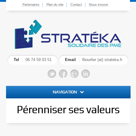
Partenaires
Plan du site
Contact
Nous trouver
Tel
06 74 59 03 51
Email
fbourlier (at) strateka.fr
NAVIGATION
Accueil
Pérenniser ses valeurs
Plaidoyer pour la PME