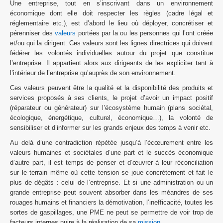
L’entreprise : idée vs. réalité
Une entreprise, tout en s’inscrivant dans un environnement
économique dont elle doit respecter les règles (cadre légal et
réglementaire etc.), est d’abord le lieu où déployer, concrétiser et
La solitude des dirigeants
pérenniser des
valeurs
portées par la ou les personnes qui l’ont créée
et/ou qui la dirigent. Ces valeurs sont les lignes directrices qui doivent
La poursuite de la rentabilité
fédérer les volontés individuelles autour du projet que constitue
l’entreprise. Il appartient alors aux dirigeants de les expliciter tant à
Pérenniser ses valeurs
l’intérieur de l’entreprise qu’auprès de son environnement.
Ces valeurs peuvent être la qualité et la disponibilité des produits et
Choisir ou subir : la stratégie dans une PME
services proposés à ses clients, le projet d’avoir un impact positif
(réparateur ou générateur) sur l’écosystème humain (plans sociétal,
Soutien opérationnel
écologique, énergétique, culturel, économique…), la volonté de
sensibiliser et d’informer sur les grands enjeux des temps à venir etc.
Conseil en stratégie & développement
Au delà d’une contradiction répétée jusqu’à l’écœurement entre les
valeurs humaines et sociétales d’une part et le succès économique
d’autre part, il est temps de penser et d’œuvrer à leur réconciliation
Formation des dirigeants de PME
sur le terrain même où cette tension se joue concrètement et fait le
plus de dégâts : celui de l’entreprise. Et si une administration ou un
Cas clients
grande entreprise peut souvent absorber dans les méandres de ses
rouages humains et financiers la démotivation, l’inefficacité, toutes les
sortes de gaspillages, une PME ne peut se permettre de voir trop de
Florent Bourlier
facteurs internes nuire à la réalisation de sa
mission
.