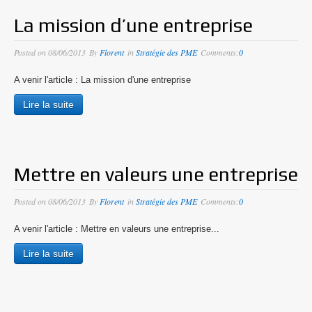
L’entreprise : idée vs. réalité
La mission d’une entreprise
La solitude des dirigeants
Posted on
08/06/2013
By
Florent
in
Stratégie des PME
Comments:
0
La poursuite de la rentabilité
A venir l'article : La mission d'une entreprise
Pérenniser ses valeurs
Lire la suite
Choisir ou subir : la stratégie dans une PME
Soutien opérationnel
Mettre en valeurs une entreprise
Conseil en stratégie & développement
Posted on
08/06/2013
By
Florent
in
Stratégie des PME
Comments:
0
A venir l'article : Mettre en valeurs une entreprise...
Formation des dirigeants de PME
Lire la suite
Cas clients
Florent Bourlier