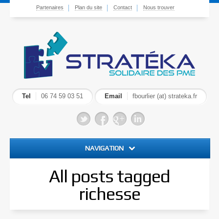
Partenaires
Plan du site
Contact
Nous trouver
Tel
06 74 59 03 51
Email
fbourlier (at) strateka.fr
NAVIGATION
Accueil
All posts tagged
richesse
Plaidoyer pour la PME