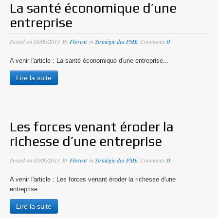
La santé économique d’une
Mes valeurs : le conseil responsable
entreprise
Straté-news
Posted on
05/06/2013
By
Florent
in
Stratégie des PME
Comments:
0
A venir l'article : La santé économique d'une entreprise...
Archives
Lire la suite
Les forces venant éroder la
richesse d’une entreprise
Posted on
03/06/2013
By
Florent
in
Stratégie des PME
Comments:
0
A venir l'article : Les forces venant éroder la richesse d'une
entreprise...
Lire la suite