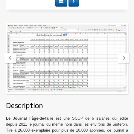
L’entreprise : idée vs. réalité
La solitude des dirigeants
La poursuite de la rentabilité
Pérenniser ses valeurs
Choisir ou subir : la stratégie dans une PME
Soutien opérationnel
Conseil en stratégie & développement
Formation des dirigeants de PME
Description
Cas clients
Le Journal l’âge-de-faire
est une SCOP de 6 salariés qui édite
depuis 2011 le journal du même nom dans les environs de Sisteron.
Florent Bourlier
Tiré à 26.000 exemplaire pour plus de 10.000 abonnés, ce journal a