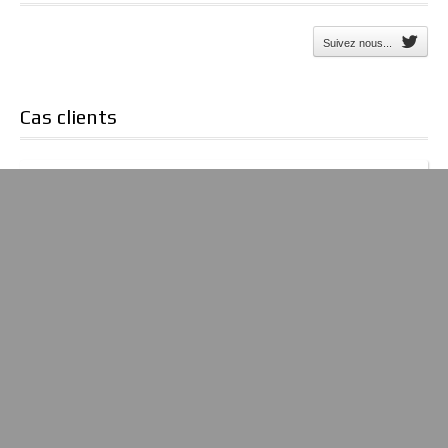
Suivez nous...
Cas clients
Soutien au développement commercial et à la
communication
— Conseil, Formation
Prospection commerciale Gands Comptes
— Conseil
Outils pour l’analyse de la rentabilité et la
planification
— Formation