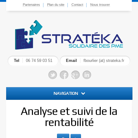
Partenaires
Plan du site
Contact
Nous trouver
Tel
06 74 59 03 51
Email
fbourlier (at) strateka.fr
NAVIGATION
Accueil
Analyse et suivi de la
rentabilité
Plaidoyer pour la PME