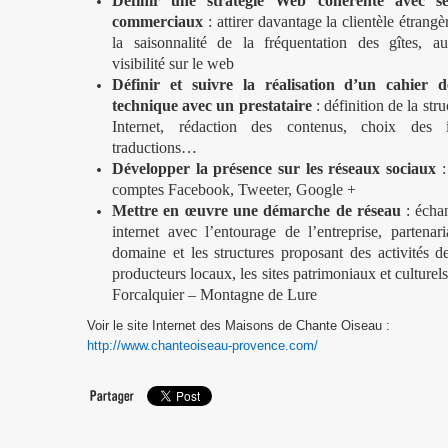
Définir une stratégie Web cohérente avec ses
commerciaux
: attirer davantage la clientèle étrang
la saisonnalité de la fréquentation des gîtes, a
visibilité sur le web
Définir et suivre la réalisation d’un cahier 
technique avec un prestataire
: définition de la stru
Internet, rédaction des contenus, choix des ill
traductions…
Développer la présence sur les réseaux sociaux
:
comptes Facebook, Tweeter, Google +
Mettre en œuvre une démarche de réseau
: échan
internet avec l’entourage de l’entreprise, partenari
domaine et les structures proposant des activités de 
producteurs locaux, les sites patrimoniaux et culturel
Forcalquier – Montagne de Lure
Voir le site Internet des Maisons de Chante Oiseau :
http://www.chanteoiseau-provence.com/