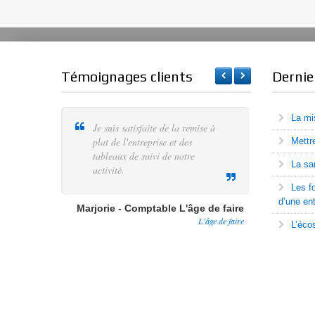
Témoignages clients
Dernie
La mi
Je suis satisfaite de la remise à
Je suis 
plat de l'entreprise et des
Ils nou
Mettr
tableaux de suivi de notre
continue
La sa
activité.
apprécié
le fonc
Les f
la mise 
d’une ent
Marjorie - Comptable L'âge de faire
de décis
L'âge de faire
L’éco
Nicole - 