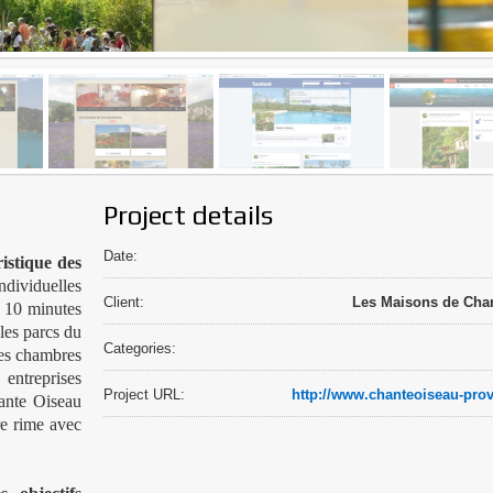
Project details
Date:
istique des
dividuelles
Client:
Les Maisons de Cha
à 10 minutes
 les parcs du
Categories:
des chambres
entreprises
Project URL:
http://www.chanteoiseau-pro
ante Oiseau
re rime avec