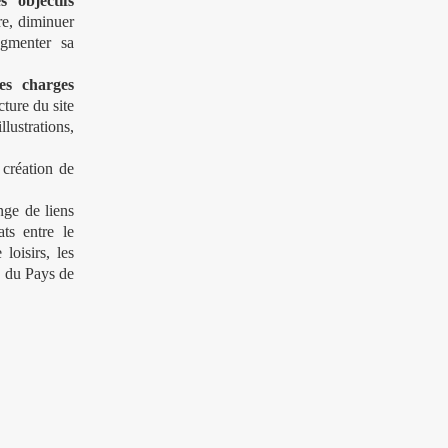
 objectifs
ère, diminuer
ugmenter sa
des charges
cture du site
ustrations,
 création de
ge de liens
ats entre le
loisirs, les
s du Pays de